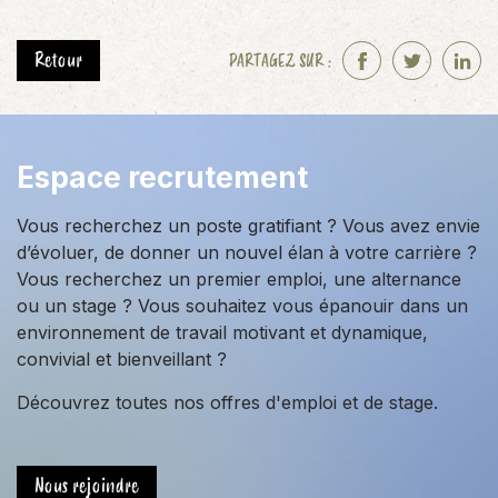
Retour
PARTAGEZ SUR :
F
T
L
a
w
i
c
i
n
e
t
k
Espace recrutement
b
t
e
o
e
d
Vous recherchez un poste gratifiant ? Vous avez envie
o
r
I
d’évoluer, de donner un nouvel élan à votre carrière ?
k
n
Vous recherchez un premier emploi, une alternance
ou un stage ? Vous souhaitez vous épanouir dans un
environnement de travail motivant et dynamique,
convivial et bienveillant ?
Découvrez toutes nos offres d'emploi et de stage.
Nous rejoindre