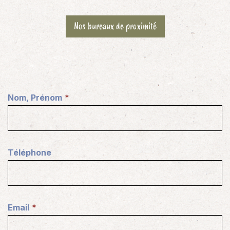
Nos bureaux de proximité
Nom, Prénom
(
N
é
c
Téléphone
e
s
s
a
Email
i
(
r