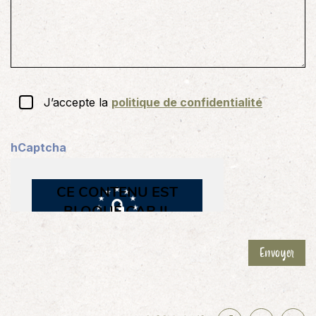
)
a
i
r
e
)
RGPD
J’accepte la
politique de confidentialité
(
N
hCaptcha
é
c
e
s
s
a
Envoyer
i
r
e
)