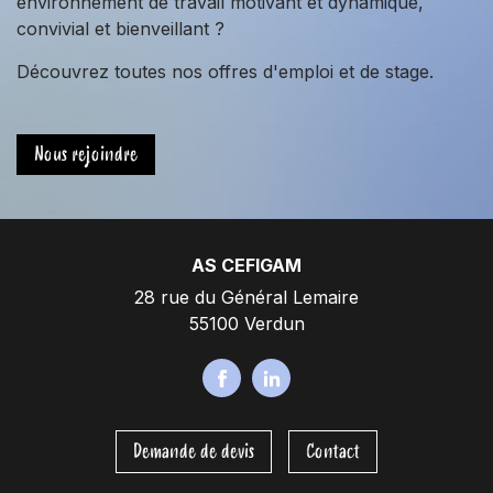
environnement de travail motivant et dynamique,
convivial et bienveillant ?
Découvrez toutes nos offres d'emploi et de stage.
Nous rejoindre
AS CEFIGAM
28 rue du Général Lemaire
55100 Verdun
F
L
a
i
c
n
Demande de devis
Contact
e
k