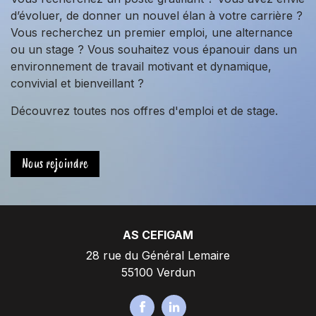
o
r
I
d’évoluer, de donner un nouvel élan à votre carrière ?
k
n
Vous recherchez un premier emploi, une alternance
ou un stage ? Vous souhaitez vous épanouir dans un
environnement de travail motivant et dynamique,
convivial et bienveillant ?
Découvrez toutes nos offres d'emploi et de stage.
Nous rejoindre
AS CEFIGAM
28 rue du Général Lemaire
55100 Verdun
F
L