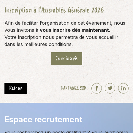
Inscription à l’Assemblée Générale 2026
Afin de faciliter l’organisation de cet événement, nous
vous invitons à
vous inscrire dès maintenant
.
Votre inscription nous permettra de vous accueillir
dans les meilleures conditions.
Je m’inscris
Retour
PARTAGEZ SUR :
F
T
L
a
w
i
c
i
n
e
t
k
Espace recrutement
b
t
e
o
e
d
Vous recherchez un poste gratifiant ? Vous avez envie