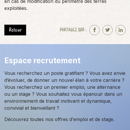
en cas de modification du périmètre des terres
exploitées.
Retour
PARTAGEZ SUR :
F
T
L
a
w
i
c
i
n
e
t
k
Espace recrutement
b
t
e
o
e
d
Vous recherchez un poste gratifiant ? Vous avez envie
o
r
I
d’évoluer, de donner un nouvel élan à votre carrière ?
k
n
Vous recherchez un premier emploi, une alternance
ou un stage ? Vous souhaitez vous épanouir dans un
environnement de travail motivant et dynamique,
convivial et bienveillant ?
Découvrez toutes nos offres d'emploi et de stage.